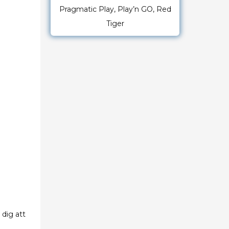
Pragmatic Play, Play’n GO, Red
Tiger
 dig att