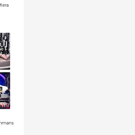
flera
sammans