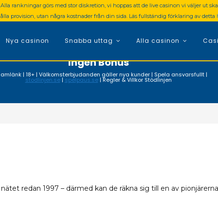
a rankningar görs med stor diskretion, vi hoppas att de live casinon vi väljer ut sk
ålla provision, utan några kostnader från din sida. Läs fullständig förklaring av detta
Nya casinon
Snabba uttag
Alla casinon
Cas
 sajter
Ingen Bonus
lamlänk | 18+ | Välkomsterbjudanden gäller nya kunder | Spela ansvarsfullt |
stodlinjen.se
|
spelpaus.se
|
Regler & Villkor
Stödlinjen
nätet redan 1997 – därmed kan de räkna sig till en av pionjärern