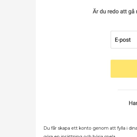
Du får skapa ett konto genom att fylla i dina
göra en insättning och börja spela.