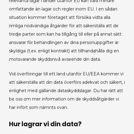
relevanta lagar i länder utanför EU kan vara mindre
omfattande än lagar och regler inom EU. I en sådan
situation kommer företaget att försöka vidta alla
rimliga nödvändiga åtgärder för att säkerställa att de
tredje parter som kan ha tillgång till eller på annat sätt
ansvarar för behandlingen av dina personuppgifter är
skyldiga (t.ex. enligt kontrakt) att tillhandahålla dig en
motsvarande skyddsnivå avseende din data.
Vid överföringar till ett land utanför EU/EEA kommer vi
att säkerställa att din data överförs adekvat och säkert, i
enlighet med gällande dataskyddslagar. Du har rätt att
be oss om mer information om de skyddsåtgärder vi
har infört som nämnts ovan.
Hur lagrar vi din data?