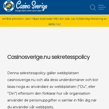
Casinosverige.nu är en sida som upprätthålls av experter inom iGamingbranchen.
Alla rankningar görs med stor diskretion, vi hoppas att de live casinon vi väljer ut ska
Casino Sverige
falla dig i smaken. När du klickar på utgående länkr på vår sida kan vi komma att
erhålla provision, utan några kostnader från din sida. Läs fullständig förklaring av
detta
här!
Skip
to
content
Casinosverige.nu sekretesspolicy
Denna sekretesspolicy gäller webbplatsen
casinosverige.nu och alla dess underdomäner och bör
läsas noga av användare av webbplatsen (”Du”, eller
”Din”) eftersom den förklarar hur vår organisation
använder de personuppgifter vi samlar in från dig när
du använder vår webbplats.