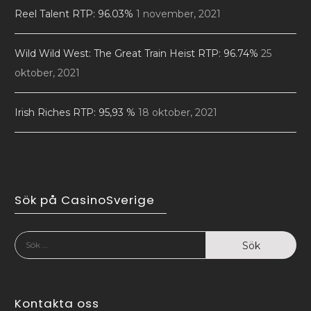
Reel Talent RTP: 96.03%
1 november, 2021
Wild Wild West: The Great Train Heist RTP: 96.74%
25
oktober, 2021
Irish Riches RTP: 95,93 %
18 oktober, 2021
Sök på CasinoSverige
Sök
efter:
Kontakta oss