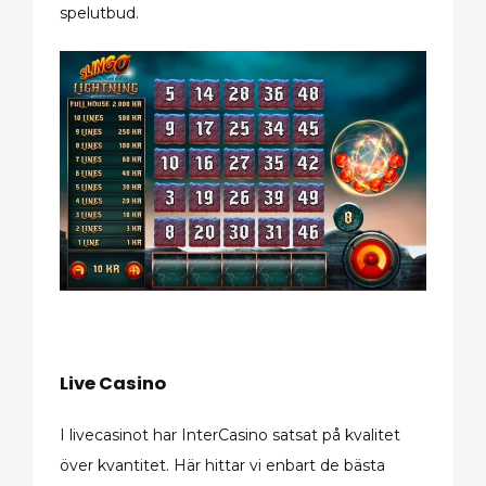
spelutbud.
Live Casino
I livecasinot har InterCasino satsat på kvalitet
över kvantitet. Här hittar vi enbart de bästa