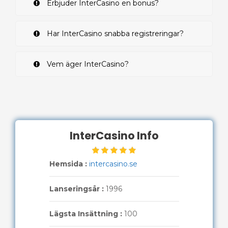
Erbjuder InterCasino en bonus?
Har InterCasino snabba registreringar?
Vem äger InterCasino?
InterCasino Info
Hemsida :
intercasino.se
Lanseringsår :
1996
Lägsta Insättning :
100