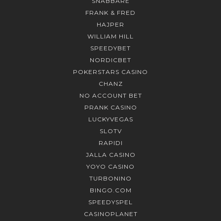
SNABBARE
FRANK & FRED
HAJPER
WILLIAM HILL
SPEEDYBET
NORDICBET
POKERSTARS CASINO
CHANZ
NO ACCOUNT BET
PRANK CASINO
LUCKYVEGAS
SLOTV
RAPIDI
JALLA CASINO
YOYO CASINO
TURBONINO
BINGO.COM
SPEEDYSPEL
CASINOPLANET