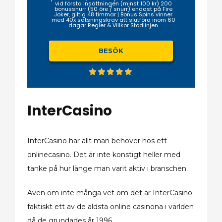
vid första insättningen (minst 100 kr) 200
bonussnurr (50 öre / snurr) endast på Fire
Joker, giltig 48 timmar | Bonus Spins vinner
med 40x satsningskrav att slutföra inom 60
dagar
Regler & Villkor
Stödlinjen
BESÖK
InterCasino
InterCasino har allt man behöver hos ett
onlinecasino. Det är inte konstigt heller med
tanke på hur länge man varit aktiv i branschen.
Även om inte många vet om det är InterCasino
faktiskt ett av de äldsta online casinona i världen
då de grundades år 1996.