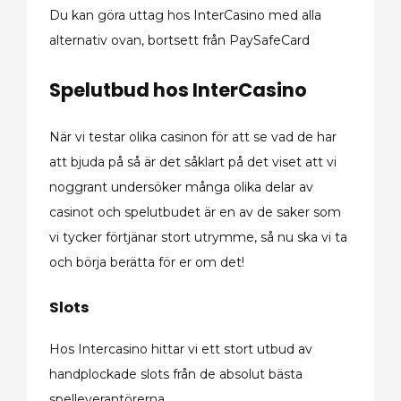
Du kan göra uttag hos InterCasino med alla
alternativ ovan, bortsett från PaySafeCard
Spelutbud hos InterCasino
När vi testar olika casinon för att se vad de har
att bjuda på så är det såklart på det viset att vi
noggrant undersöker många olika delar av
casinot och spelutbudet är en av de saker som
vi tycker förtjänar stort utrymme, så nu ska vi ta
och börja berätta för er om det!
Slots
Hos Intercasino hittar vi ett stort utbud av
handplockade slots från de absolut bästa
spelleverantörerna.