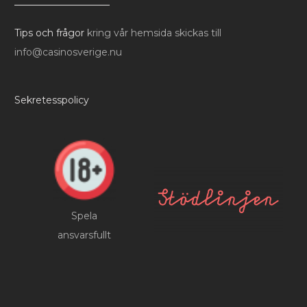
Tips och frågor
kring vår hemsida skickas till
info@casinosverige.nu
Sekretesspolicy
Spela
ansvarsfullt