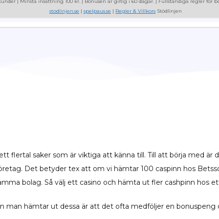
nder | Minsta insättning 100 kr. | Bonusen är giltig i 60 dagar. | Fullständiga regler för 
stodlinjen.se
|
spelpaus.se
|
Regler & Villkors
Stödlinjen
 flertal saker som är viktiga att känna till. Till att börja med är 
retag. Det betyder tex att om vi hämtar 100 caspinn hos Betsson
mma bolag. Så välj ett casino och hämta ut fler cashpinn hos et
man hämtar ut dessa är att det ofta medföljer en bonuspeng oc