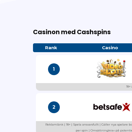
Casinon med Cashspins
Rank
Casino
1
18+ 
2
Reklamlänk | 18+ | Spela ansvarsfullt | Gäller nya spelare 
per spin | Omsättningkrav på potentie