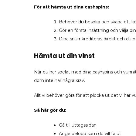
För att hämta ut dina cashspins:
Behöver du besöka och skapa ett ko
Gör en första insättning och välja 
Dina snurr krediteras direkt och du 
Hämta ut din vinst
När du har spelat med dina cashspins och vunnit 
dom inte har några krav.
Allt vi behöver göra för att plocka ut det vi har v
Så här gör du:
Gå till uttagssidan
Ange belopp som du vill ta ut