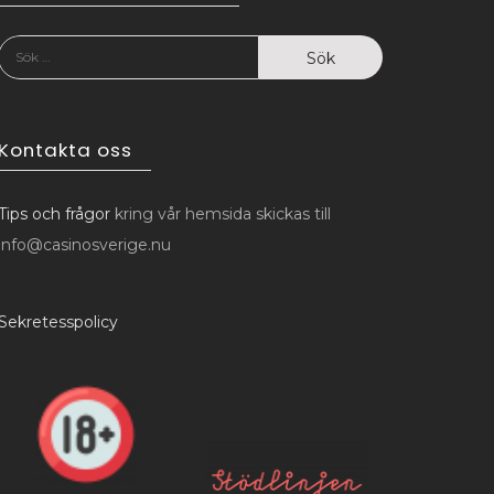
Sök
efter:
Kontakta oss
Tips och frågor
kring vår hemsida skickas till
info@casinosverige.nu
Sekretesspolicy