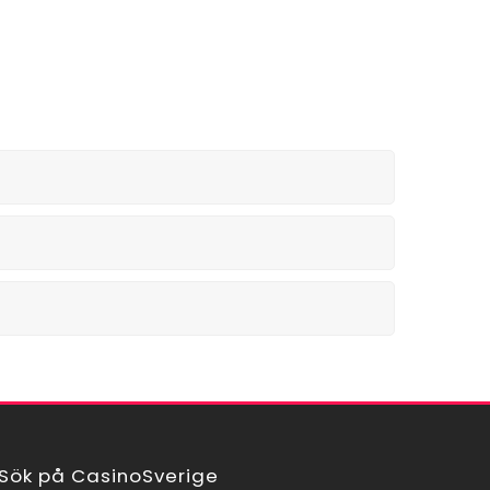
Sök på CasinoSverige