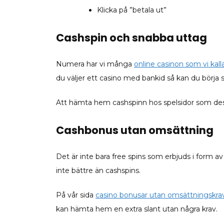
Klicka på ”betala ut”
Cashspin och snabba uttag
Numera har vi många
online casinon som vi kall
du väljer ett casino med bankid så kan du börja 
Att hämta hem cashspinn hos spelsidor som dessa 
Cashbonus utan omsättning
Det är inte bara free spins som erbjuds i form av
inte bättre än cashspins.
På vår sida
casino bonusar utan omsättningskra
kan hämta hem en extra slant utan några krav.