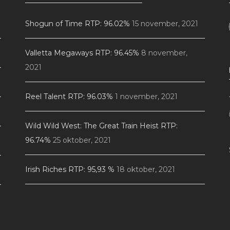
Shogun of Time RTP: 96.02%
15 november, 2021
Valletta Megaways RTP: 96.45%
8 november,
2021
Reel Talent RTP: 96.03%
1 november, 2021
Wild Wild West: The Great Train Heist RTP:
96.74%
25 oktober, 2021
Irish Riches RTP: 95,93 %
18 oktober, 2021