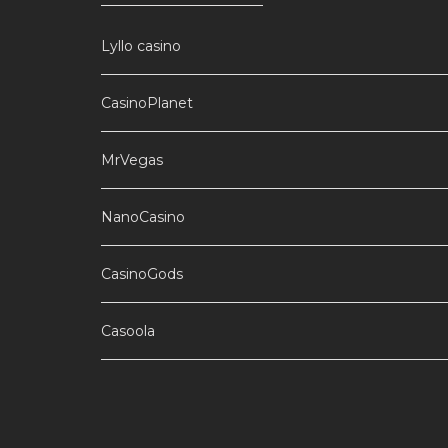
Lyllo casino
CasinoPlanet
MrVegas
NanoCasino
CasinoGods
Casoola