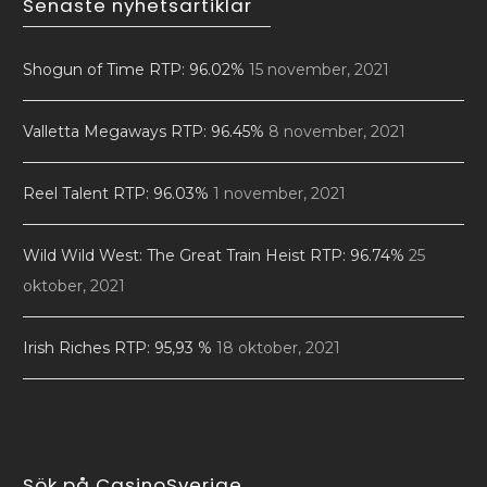
Senaste nyhetsartiklar
Shogun of Time RTP: 96.02%
15 november, 2021
Valletta Megaways RTP: 96.45%
8 november, 2021
Reel Talent RTP: 96.03%
1 november, 2021
Wild Wild West: The Great Train Heist RTP: 96.74%
25
oktober, 2021
Irish Riches RTP: 95,93 %
18 oktober, 2021
Sök på CasinoSverige