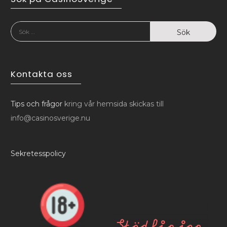
Sök
efter:
Kontakta oss
Tips och frågor
kring vår hemsida skickas till
info@casinosverige.nu
Sekretesspolicy