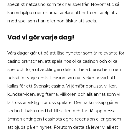
specifikt nätcasino som tex har spel från Novomatic så
kan vi hjälpa mer erfarna spelare att hitta en spelplats
med spel som han eller hon älskar att spela.
Vad vi gör varje dag!
Våra dagar går ut på att läsa nyheter som är relevanta för
casino branschen, att spela hos olika casinon och olika
spel och följa utvecklingen dels för hela branschen men
också för varje enskilt casino som vi tycker är värt att
kallas för ett Svenskt casino. Vi jämför bonusar, villkor,
kundservicen, avgifterna, villkoren och allt annat som vi
lärt oss är viktigt för oss spelare. Denna kunskap går vi
sedan tillbaka med hit till sajten och tar då upp dessa
ämnen antingen i casinots egna recension eller genom
att bjuda på en nyhet. Förutom detta så lever vi all ett