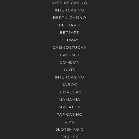
NYSPINS CASINO
INTERCASINO
BERTIL CASINO
BETHARD
BETSAFE
BETWAY
CASINOSTUGAN
CASUMO
COMEON
GUTS
INTERCASINO
KABOO
LEOVEGAS
MAMAMIA
MRGREEN
PAF CASINO
RIZK
SLOTSMAGIC
THRILLS