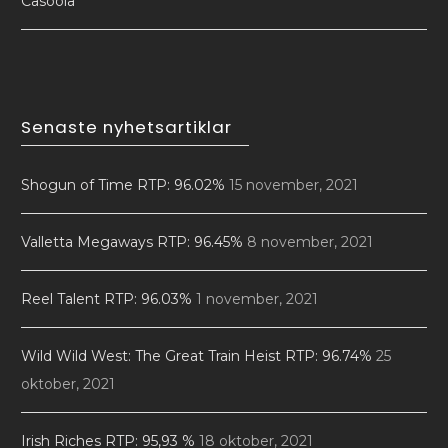
Casoola
Senaste nyhetsartiklar
Shogun of Time RTP: 96.02%
15 november, 2021
Valletta Megaways RTP: 96.45%
8 november, 2021
Reel Talent RTP: 96.03%
1 november, 2021
Wild Wild West: The Great Train Heist RTP: 96.74%
25
oktober, 2021
Irish Riches RTP: 95,93 %
18 oktober, 2021