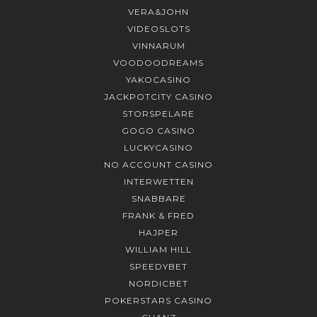
VERA&JOHN
VIDEOSLOTS
VINNARUM
VOODOODREAMS
YAKOCASINO
JACKPOTCITY CASINO
STORSPELARE
GOGO CASINO
LUCKYCASINO
NO ACCOUNT CASINO
INTERWETTEN
SNABBARE
FRANK & FRED
HAJPER
WILLIAM HILL
SPEEDYBET
NORDICBET
POKERSTARS CASINO