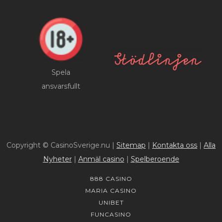
Spela
ansvarsfullt
Copyright © CasinoSverige.nu |
Sitemap
|
Kontakta oss
|
Alla
Nyheter
|
Anmäl casino
|
Spelberoende
888 CASINO
MARIA CASINO
UNIBET
FUNCASINO