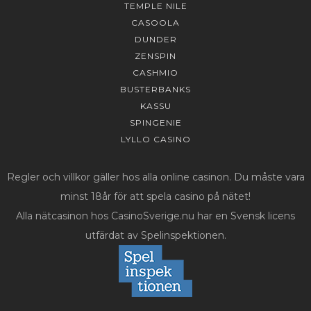
TEMPLE NILE
CASOOLA
DUNDER
ZENSPIN
CASHMIO
BUSTERBANKS
KASSU
SPINGENIE
LYLLO CASINO
Regler och villkor gäller hos alla online casinon. Du måste vara
minst 18år för att spela casino på nätet!
Alla nätcasinon hos CasinoSverige.nu har en Svensk licens
utfärdat av Spelinspektionen.