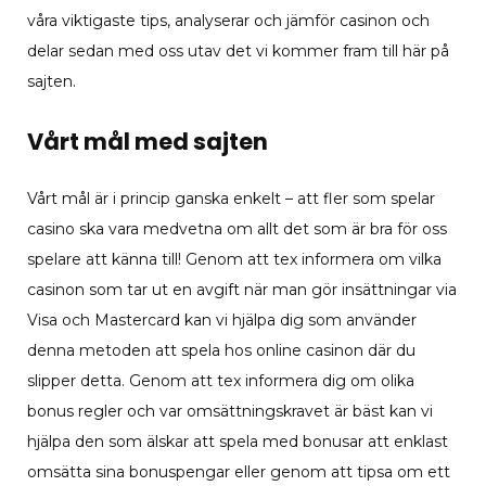
våra viktigaste tips, analyserar och jämför casinon och
delar sedan med oss utav det vi kommer fram till här på
sajten.
Vårt mål med sajten
Vårt mål är i princip ganska enkelt – att fler som spelar
casino ska vara medvetna om allt det som är bra för oss
spelare att känna till! Genom att tex informera om vilka
casinon som tar ut en avgift när man gör insättningar via
Visa och Mastercard kan vi hjälpa dig som använder
denna metoden att spela hos online casinon där du
slipper detta. Genom att tex informera dig om olika
bonus regler och var omsättningskravet är bäst kan vi
hjälpa den som älskar att spela med bonusar att enklast
omsätta sina bonuspengar eller genom att tipsa om ett