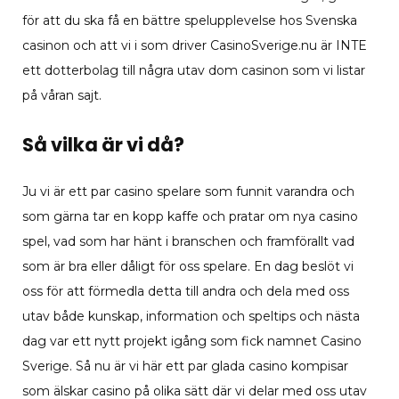
för att du ska få en bättre spelupplevelse hos Svenska
casinon och att vi i som driver CasinoSverige.nu är INTE
ett dotterbolag till några utav dom casinon som vi listar
på våran sajt.
Så vilka är vi då?
Ju vi är ett par casino spelare som funnit varandra och
som gärna tar en kopp kaffe och pratar om nya casino
spel, vad som har hänt i branschen och framförallt vad
som är bra eller dåligt för oss spelare. En dag beslöt vi
oss för att förmedla detta till andra och dela med oss
utav både kunskap, information och speltips och nästa
dag var ett nytt projekt igång som fick namnet Casino
Sverige. Så nu är vi här ett par glada casino kompisar
som älskar casino på olika sätt där vi delar med oss utav