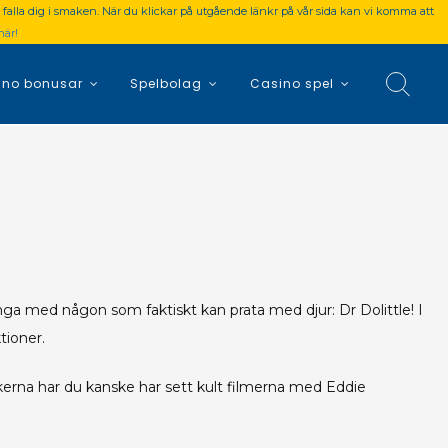
a falla dig i smaken. När du klickar på utgående länkr på vår sida kan vi komma att
här!
ino bonusar
Spelbolag
Casino spel
hänga med någon som faktiskt kan prata med djur: Dr Dolittle! I
tioner.
kerna har du kanske har sett kult filmerna med Eddie