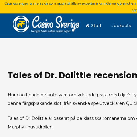
Casinosverige.nu är en sida som upprätthålls av experter inom iGamingbranchen. All
erh
Skip
Start
Jackpots
to
content
Casino Sverige
Sveriges bästa online casino
Tales of Dr. Dolittle recensio
Hur coolt hade det inte varit om vi kunde prata med djur? Tyvä
denna färgsprakande slot, från svenska spelutvecklaren Quicks
Tales of Dr Dolittle är baserat på de klassiska romanerna o
Murphy i huvudrollen.