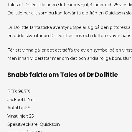
Tales of Dr Dolittle är en slot med 5 hjul, 3 rader och 25 vi
Dolittle har allt som du kan förvänta dig från en Quickspin slo
Dr Dolittle fantastiska äventyr utspelar sig på den pittoresk
en udde skymtar du Dr Dolittles hus och i luften svävar hans l
För att vinna gäller det att träffa tre av en symbol på en vins
Men innan vi berättar mer om det och andra roliga bonusfunkti
Snabb fakta om Tales of Dr Dolittle
RTP: 96,7%
Jackpott: Nej
Antal hjul: 5
Vinstlinjer: 25
Spelutvecklare: Quickspin