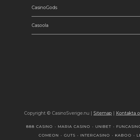
CasinoGods
Casoola
Copyright © CasinoSverige.nu |
Sitemap
|
Kontakta o
888 CASINO
MARIA CASINO
UNIBET
FUNCASIN
COMEON
GUTS
INTERCASINO
KABOO
L