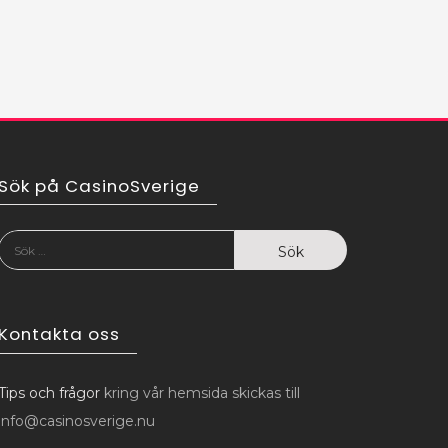
Sök på CasinoSverige
Sök
efter:
Kontakta oss
Tips och frågor
kring vår hemsida skickas till
info@casinosverige.nu