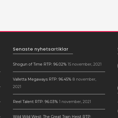
Senaste nyhetsartiklar
Shogun of Time RTP: 96.02%
15 november, 2021
Valletta Megaways RTP: 96.45%
8 november,
2021
Reel Talent RTP: 96.03%
1 november, 2021
Wild Wild West: The Great Train Heist RTP: