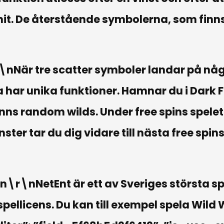
t. De återstående symbolerna, som finns 
När tre scatter symboler landar på något 
 har unika funktioner. Hamnar du i Dark Fo
finns random wilds. Under free spins spele
ter tar du dig vidare till nästa free spi
n\r\nNetEnt är ett av Sveriges största sp
pellicens. Du kan till exempel spela Wild