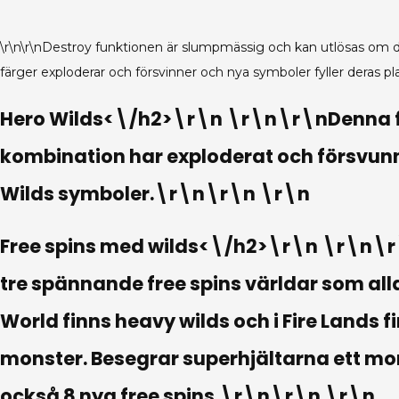
\r\n\r\nDestroy funktionen är slumpmässig och kan utlösas om du
färger exploderar och försvinner och nya symboler fyller deras plat
Hero Wilds<\/h2>\r\n
\r\n\r\nDenna fun
kombination har exploderat och försvunni
Wilds symboler.\r\n\r\n
\r\n
Free spins med wilds<\/h2>\r\n
\r\n\r\n
tre spännande free spins världar som alla
World finns heavy wilds och i Fire Lands 
monster. Besegrar superhjältarna ett mons
också 8 nya free spins.\r\n\r\n
\r\n