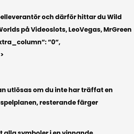
elleverantör och därför hittar du Wild
 Worlds på Videoslots, LeoVegas, MrGreen
xtra_column”: ”0”,
–>
utlösas om du inte har träffat en
 spelplanen, resterande färger
t alla symboler i en vinnande