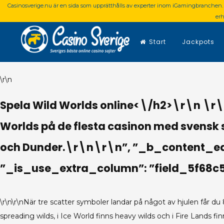
Casinosverige.nu är en sida som upprätthålls av experter inom iGamingbranchen. All
erh
Skip
Start
Jackpots
to
content
Casino Sverige
Sveriges bästa online casino
\r\n
Spela Wild Worlds online<\/h2>\r\n
\r\n
Worlds på de flesta casinon med svensk s
och Dunder.\r\n\r\n
”, ”_b_content_ed
”_is_use_extra_column”: ”field_5f68c5f37
\r\n\r\nNär tre scatter symboler landar på något av hjulen får du
spreading wilds, i Ice World finns heavy wilds och i Fire Lands f