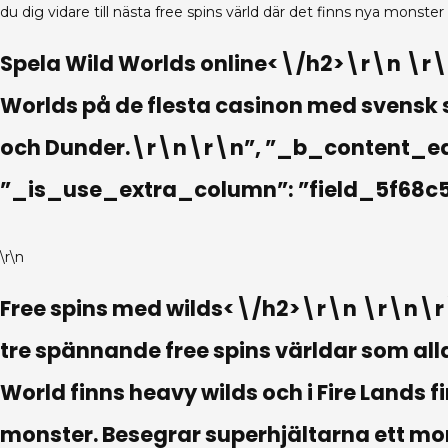
du dig vidare till nästa free spins värld där det finns nya monster
Spela Wild Worlds online<\/h2>\r\n
\r\
Worlds på de flesta casinon med svensk s
och Dunder.\r\n\r\n
”, ”_b_content_ed
”_is_use_extra_column”: ”field_5f68c5f37
\r\n
Free spins med wilds<\/h2>\r\n
\r\n\r\n
tre spännande free spins världar som alla
World finns heavy wilds och i Fire Lands 
monster. Besegrar superhjältarna ett mons