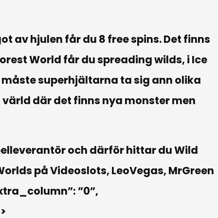
av hjulen får du 8 free spins. Det finns
rest World får du spreading wilds, i Ice
t måste superhjältarna ta sig ann olika
ns värld där det finns nya monster men
elleverantör och därför hittar du Wild
 Worlds på Videoslots, LeoVegas, MrGreen
xtra_column”: ”0”,
–>