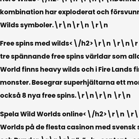
kombination har exploderat och försvunni
Wilds symboler.\r\n\r\n
\r\n
Free spins med wilds<\/h2>\r\n
\r\n\r\n
tre spännande free spins världar som alla
World finns heavy wilds och i Fire Lands 
monster. Besegrar superhjältarna ett mons
också 8 nya free spins.\r\n\r\n
\r\n
Spela Wild Worlds online<\/h2>\r\n
\r\
Worlds på de flesta casinon med svensk s