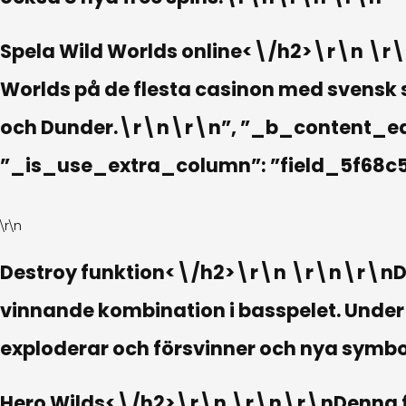
Spela Wild Worlds online<\/h2>\r\n
\r\
Worlds på de flesta casinon med svensk s
och Dunder.\r\n\r\n
”, ”_b_content_ed
”_is_use_extra_column”: ”field_5f68c5f37
\r\n
Destroy funktion<\/h2>\r\n
\r\n\r\nDes
vinnande kombination i basspelet. Under
exploderar och försvinner och nya symbo
Hero Wilds<\/h2>\r\n
\r\n\r\nDenna fun