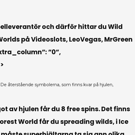
elleverantör och därför hittar du Wild
 Worlds på Videoslots, LeoVegas, MrGreen
xtra_column”: ”0”,
–>
t. De återstående symbolerna, som finns kvar på hjulen,
av hjulen får du 8 free spins. Det finns
rest World får du spreading wilds, i Ice
t måste superhjältarna ta sig ann olika