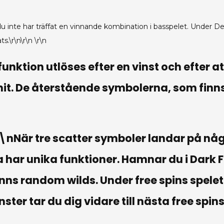
 inte har träffat en vinnande kombination i basspelet. Under De
s.\r\n\r\n
\r\n
ktion utlöses efter en vinst och efter at
t. De återstående symbolerna, som finns 
När tre scatter symboler landar på något 
 har unika funktioner. Hamnar du i Dark Fo
finns random wilds. Under free spins spele
ter tar du dig vidare till nästa free spi