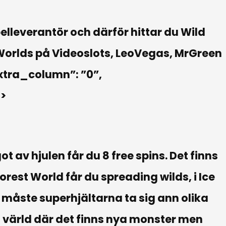
elleverantör och därför hittar du Wild
 Worlds på Videoslots, LeoVegas, MrGreen
xtra_column”: ”0”,
–>
av hjulen får du 8 free spins. Det finns
rest World får du spreading wilds, i Ice
t måste superhjältarna ta sig ann olika
ns värld där det finns nya monster men