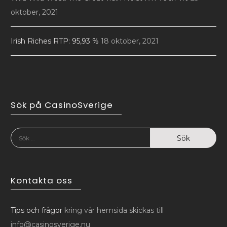
oktober, 2021
Irish Riches RTP: 95,93 %
18 oktober, 2021
Sök på CasinoSverige
Sök
efter:
Kontakta oss
Tips och frågor
kring vår hemsida skickas till
info@casinosverige.nu