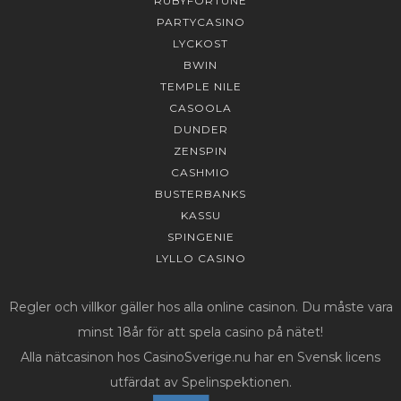
RUBYFORTUNE
PARTYCASINO
LYCKOST
BWIN
TEMPLE NILE
CASOOLA
DUNDER
ZENSPIN
CASHMIO
BUSTERBANKS
KASSU
SPINGENIE
LYLLO CASINO
Regler och villkor gäller hos alla online casinon. Du måste vara
minst 18år för att spela casino på nätet!
Alla nätcasinon hos CasinoSverige.nu har en Svensk licens
utfärdat av Spelinspektionen.