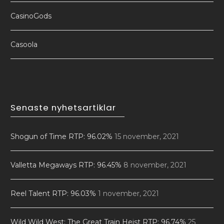
CasinoGods
Casoola
Senaste nyhetsartiklar
Shogun of Time RTP: 96.02%
15 november, 2021
Valletta Megaways RTP: 96.45%
8 november, 2021
Reel Talent RTP: 96.03%
1 november, 2021
Wild Wild West: The Great Train Heist RTP: 96.74%
25