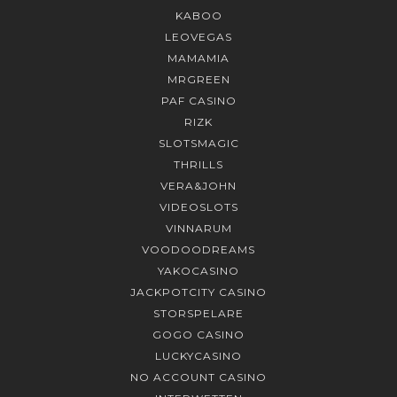
KABOO
LEOVEGAS
MAMAMIA
MRGREEN
PAF CASINO
RIZK
SLOTSMAGIC
THRILLS
VERA&JOHN
VIDEOSLOTS
VINNARUM
VOODOODREAMS
YAKOCASINO
JACKPOTCITY CASINO
STORSPELARE
GOGO CASINO
LUCKYCASINO
NO ACCOUNT CASINO