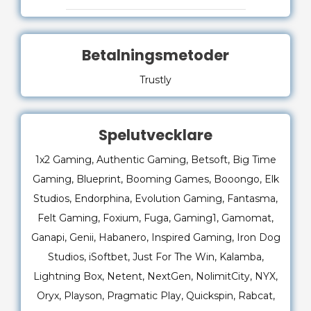
Betalningsmetoder
Trustly
Spelutvecklare
1x2 Gaming, Authentic Gaming, Betsoft, Big Time
Gaming, Blueprint, Booming Games, Booongo, Elk
Studios, Endorphina, Evolution Gaming, Fantasma,
Felt Gaming, Foxium, Fuga, Gaming1, Gamomat,
Ganapi, Genii, Habanero, Inspired Gaming, Iron Dog
Studios, iSoftbet, Just For The Win, Kalamba,
Lightning Box, Netent, NextGen, NolimitCity, NYX,
Oryx, Playson, Pragmatic Play, Quickspin, Rabcat,