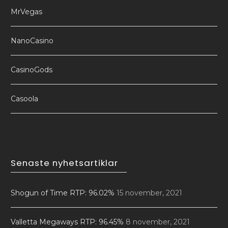
MrVegas
NanoCasino
CasinoGods
Casoola
Senaste nyhetsartiklar
Shogun of Time RTP: 96.02%
15 november, 2021
Valletta Megaways RTP: 96.45%
8 november, 2021