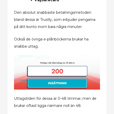
Paysafecard
Den absolut snabbaste betalningsmetoden
bland dessa är Trustly, som erbjuder pengarna
på ditt konto inom bara några minuter.
Också de övriga e-plånböckerna brukar ha
snabba uttag.
Uttagstiden för dessa är 0-48 timmar, men de
brukar oftast ligga närmare noll än 48.