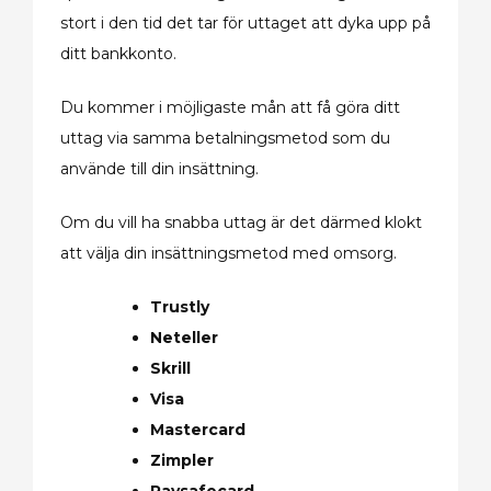
stort i den tid det tar för uttaget att dyka upp på
ditt bankkonto.
Du kommer i möjligaste mån att få göra ditt
uttag via samma betalningsmetod som du
använde till din insättning.
Om du vill ha snabba uttag är det därmed klokt
att välja din insättningsmetod med omsorg.
Trustly
Neteller
Skrill
Visa
Mastercard
Zimpler