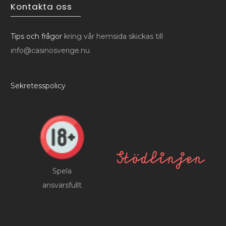
Kontakta oss
Tips och frågor
kring vår hemsida skickas till
info@casinosverige.nu
Sekretesspolicy
Spela
ansvarsfullt