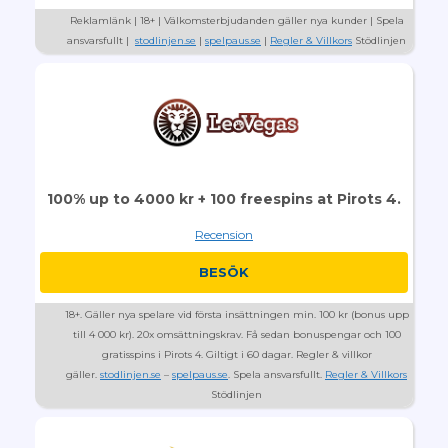
Reklamlänk | 18+ | Välkomsterbjudanden gäller nya kunder | Spela
ansvarsfullt |
stodlinjen.se
|
spelpaus.se
|
Regler & Villkors
Stödlinjen
100% up to 4000 kr + 100 freespins at Pirots 4.
Recension
BESÖK
18+. Gäller nya spelare vid första insättningen min. 100 kr (bonus upp
till 4 000 kr). 20x omsättningskrav. Få sedan bonuspengar och 100
gratisspins i Pirots 4. Giltigt i 60 dagar. Regler & villkor
gäller.
stodlinjen.se
–
spelpaus.se
. Spela ansvarsfullt.
Regler & Villkors
Stödlinjen