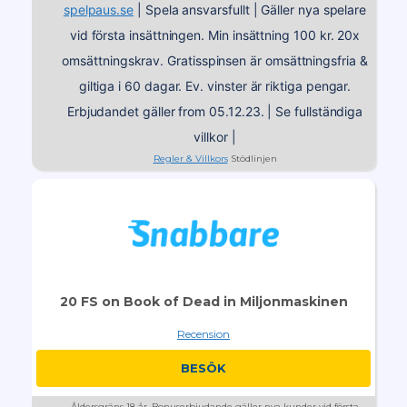
spelpaus.se
| Spela ansvarsfullt | Gäller nya spelare
vid första insättningen. Min insättning 100 kr. 20x
omsättningskrav. Gratisspinsen är omsättningsfria &
giltiga i 60 dagar. Ev. vinster är riktiga pengar.
Erbjudandet gäller from 05.12.23. | Se fullständiga
villkor |
Regler & Villkors
Stödlinjen
20 FS on Book of Dead in Miljonmaskinen
Recension
BESÖK
Åldersgräns 18 år. Bonuserbjudande gäller nya kunder vid första