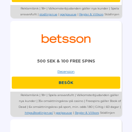
Reklamlänk | 18+ | Välkomsterbjudanden gäller nya kunder | Spela
ansvarsfullt |
stodlinjen.se
|
spelpaus.se
|
Regler & Villkors
Stödlinjen
500 SEK & 100 FREE SPINS
Recension
BESÖK
Reklamlänk | 18+ | Spela ansvarsfullt | Välkomsterbjudanden gäller
nya kunder | 35x omsättningskrav på casino | Freespins gäller Book of
Dead | 6x omsättningskrav på sport, min. odds 1.80 | Giltig i 60 dagar |
https://stodlinjen.se/
|
spelpaus.se
|
Regler & Villkors
Stödlinjen