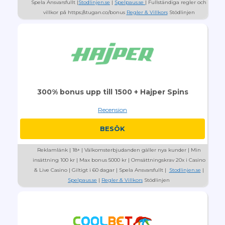
Spela Ansvarsfullt |
Stodlinjen.se
|
Spelpaus.se
| Fullständiga regler och
villkor på https://stugan.co/bonus
Regler & Villkors
Stödlinjen
300% bonus upp till 1500 + Hajper Spins
Recension
BESÖK
Reklamlänk | 18+ | Välkomsterbjudanden gäller nya kunder | Min
insättning 100 kr | Max bonus 5000 kr | Omsättningskrav 20x i Casino
& Live Casino | Giltigt i 60 dagar | Spela Ansvarsfullt |
Stodlinjen.se
|
Spelpaus.se
|
Regler & Villkors
Stödlinjen