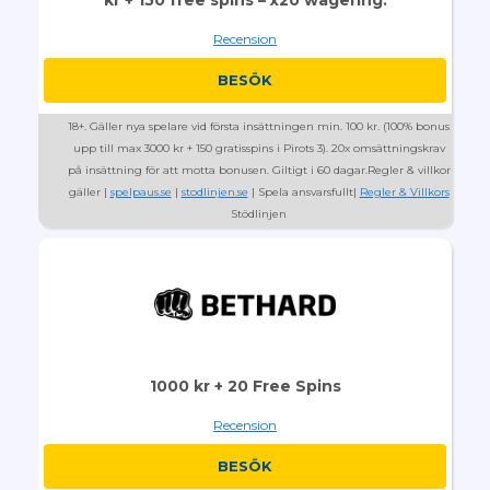
kr + 150 free spins – x20 wagering.
Recension
BESÖK
18+. Gäller nya spelare vid första insättningen min. 100 kr. (100% bonus
upp till max 3000 kr + 150 gratisspins i Pirots 3). 20x omsättningskrav
på insättning för att motta bonusen. Giltigt i 60 dagar.Regler & villkor
gäller |
spelpaus.se
|
stodlinjen.se
| Spela ansvarsfullt|
Regler & Villkors
Stödlinjen
1000 kr + 20 Free Spins
Recension
BESÖK