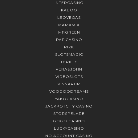
INTERCASINO
KABOO
LEOVEGAS
MAMAMIA
MRGREEN
PAF CASINO
RIZK
SLOTSMAGIC
THRILLS
VERA&JOHN
VIDEOSLOTS
VINNARUM
VOODOODREAMS
YAKOCASINO
JACKPOTCITY CASINO
STORSPELARE
GOGO CASINO
LUCKYCASINO
NO ACCOUNT CASINO