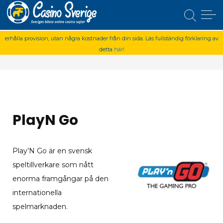
Casinosverige.nu är en sida som upprätthålls av experter inom iGamingbranchen.
Alla rankningar görs med stor diskretion, vi hoppas att de live casinon vi väljer ut ska
Casino Sverige
falla dig i smaken. När du klickar på utgående länkr på vår sida kan vi komma att
erhålla provision, utan några kostnader från din sida. Läs fullständig förklaring av
detta
här!
Skip
to
content
PlayN Go
Play’N Go är en svensk
speltillverkare som nått
enorma framgångar på den
internationella
spelmarknaden.