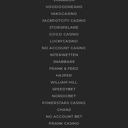
VOODOODREAMS
YAKOCASINO
JACKPOTCITY CASINO
STORSPELARE
GOGO CASINO
LUCKYCASINO
NO ACCOUNT CASINO
INTERWETTEN
SNABBARE
FRANK & FRED
HAJPER
WILLIAM HILL
SPEEDYBET
NORDICBET
POKERSTARS CASINO
CHANZ
NO ACCOUNT BET
PRANK CASINO