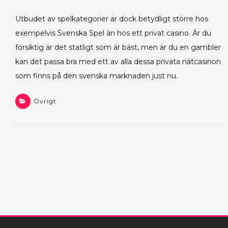
Utbudet av spelkategorier är dock betydligt större hos
exempelvis Svenska Spel än hos ett privat casino. Är du
försiktig är det statligt som är bäst, men är du en gambler
kan det passa bra med ett av alla dessa privata nätcasinon
som finns på den svenska marknaden just nu.
Övrigt