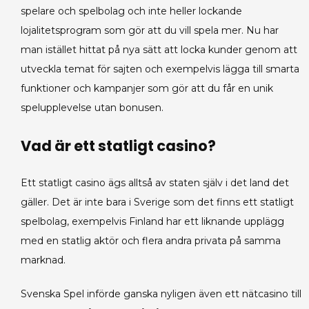
spelare och spelbolag och inte heller lockande
lojalitetsprogram som gör att du vill spela mer. Nu har
man istället hittat på nya sätt att locka kunder genom att
utveckla temat för sajten och exempelvis lägga till smarta
funktioner och kampanjer som gör att du får en unik
spelupplevelse utan bonusen.
Vad är ett statligt casino?
Ett statligt casino ägs alltså av staten själv i det land det
gäller. Det är inte bara i Sverige som det finns ett statligt
spelbolag, exempelvis Finland har ett liknande upplägg
med en statlig aktör och flera andra privata på samma
marknad.
Svenska Spel införde ganska nyligen även ett nätcasino till