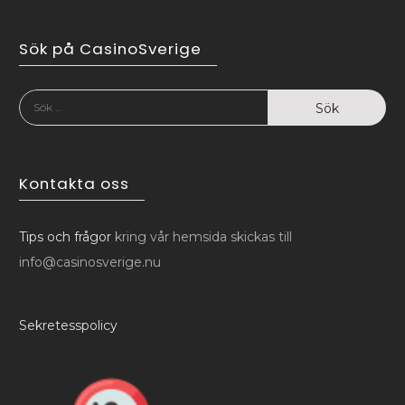
Sök på CasinoSverige
Sök
efter:
Kontakta oss
Tips och frågor
kring vår hemsida skickas till
info@casinosverige.nu
Sekretesspolicy