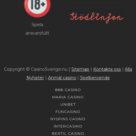
Spela
ansvarsfullt
Copyright © CasinoSverige.nu |
Sitemap
|
Kontakta oss
|
Alla
Nyheter
|
Anmäl casino
|
Spelberoende
888 CASINO
MARIA CASINO
UNIBET
FUNCASINO
NYSPINS CASINO
INTERCASINO
BERTIL CASINO