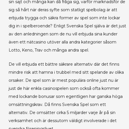
sin sajt och många kan då fråga sig, varför marknadsför de
sig så hårt när deras syfte som statligt spelbolag är att
erbjuda trygga och säkra former av spel som inte lockar
dig in i spelberoende? Enligt Svenska Spel själva är det just
av den anledningen som de nu vill erbjuda sina kunder
även ett nätcasino utöver alla andra kategorier såsom
Lotto, Keno, Trav och många andra spel.
De vill erbjuda ett bättre säkrare alternativ där det finns
mindre risk att hamna i trubbel med sitt spelande av olika
orsaker. De spel som är mest populära online just nu är
just de här enkla casinospelen som också ofta kommer
med lockande bonusar som egentligen har ganska höga
omsättningskrav. Då finns Svenska Spel som ett
alternativ. De omsätter cirka 5 miljarder varje år på sin
verksamhet och är dessutom väldigt involverade i det
svenska föreningslivet.