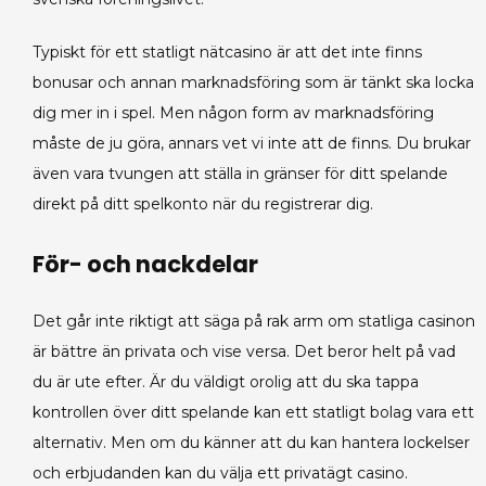
Typiskt för ett statligt nätcasino är att det inte finns
bonusar och annan marknadsföring som är tänkt ska locka
dig mer in i spel. Men någon form av marknadsföring
måste de ju göra, annars vet vi inte att de finns. Du brukar
även vara tvungen att ställa in gränser för ditt spelande
direkt på ditt spelkonto när du registrerar dig.
För- och nackdelar
Det går inte riktigt att säga på rak arm om statliga casinon
är bättre än privata och vise versa. Det beror helt på vad
du är ute efter. Är du väldigt orolig att du ska tappa
kontrollen över ditt spelande kan ett statligt bolag vara ett
alternativ. Men om du känner att du kan hantera lockelser
och erbjudanden kan du välja ett privatägt casino.