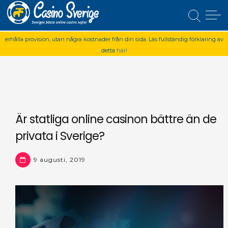
Casinosverige.nu är en sida som upprätthålls av experter inom iGamingbranchen.
Alla rankningar görs med stor diskretion, vi hoppas att de live casinon vi väljer ut ska
Casino Sverige
falla dig i smaken. När du klickar på utgående länkr på vår sida kan vi komma att
erhålla provision, utan några kostnader från din sida. Läs fullständig förklaring av
detta
här!
Skip
to
content
Är statliga online casinon bättre än de
privata i Sverige?
9 augusti, 2019