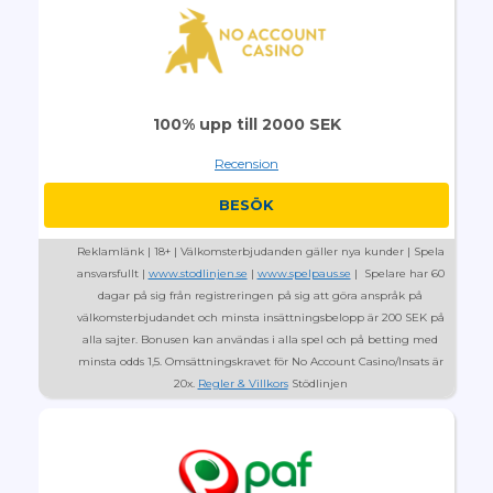
100% upp till 2000 SEK
Recension
BESÖK
Reklamlänk | 18+ | Välkomsterbjudanden gäller nya kunder | Spela
ansvarsfullt |
www.stodlinjen.se
|
www.spelpaus.se
| Spelare har 60
dagar på sig från registreringen på sig att göra anspråk på
välkomsterbjudandet och minsta insättningsbelopp är 200 SEK på
alla sajter. Bonusen kan användas i alla spel och på betting med
minsta odds 1,5. Omsättningskravet för No Account Casino/Insats är
20x.
Regler & Villkors
Stödlinjen