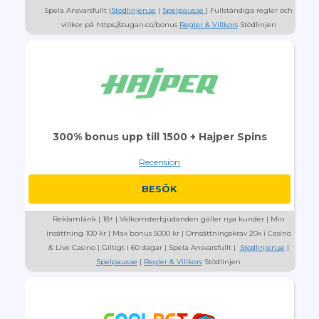
Spela Ansvarsfullt |
Stodlinjen.se
|
Spelpaus.se
| Fullständiga regler och
villkor på https://stugan.co/bonus
Regler & Villkors
Stödlinjen
300% bonus upp till 1500 + Hajper Spins
Recension
BESÖK
Reklamlänk | 18+ | Välkomsterbjudanden gäller nya kunder | Min
insättning 100 kr | Max bonus 5000 kr | Omsättningskrav 20x i Casino
& Live Casino | Giltigt i 60 dagar | Spela Ansvarsfullt |
Stodlinjen.se
|
Spelpaus.se
|
Regler & Villkors
Stödlinjen