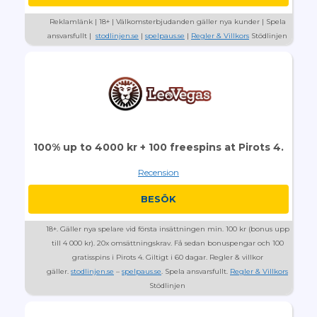
Reklamlänk | 18+ | Välkomsterbjudanden gäller nya kunder | Spela
ansvarsfullt |
stodlinjen.se
|
spelpaus.se
|
Regler & Villkors
Stödlinjen
100% up to 4000 kr + 100 freespins at Pirots 4.
Recension
BESÖK
18+. Gäller nya spelare vid första insättningen min. 100 kr (bonus upp
till 4 000 kr). 20x omsättningskrav. Få sedan bonuspengar och 100
gratisspins i Pirots 4. Giltigt i 60 dagar. Regler & villkor
gäller.
stodlinjen.se
–
spelpaus.se
. Spela ansvarsfullt.
Regler & Villkors
Stödlinjen