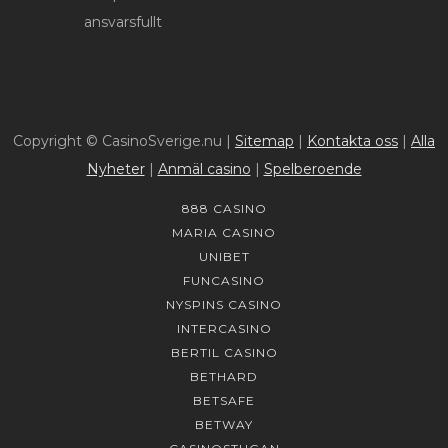
ansvarsfullt
Copyright © CasinoSverige.nu |
Sitemap
|
Kontakta oss
|
Alla
Nyheter
|
Anmäl casino
|
Spelberoende
888 CASINO
MARIA CASINO
UNIBET
FUNCASINO
NYSPINS CASINO
INTERCASINO
BERTIL CASINO
BETHARD
BETSAFE
BETWAY