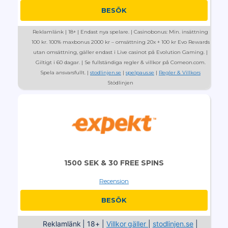
BESÖK
Reklamlänk | 18+ | Endast nya spelare. | Casinobonus: Min. insättning
100 kr. 100% maxbonus 2000 kr – omsättning 20x + 100 kr Evo Rewards
utan omsättning, gäller endast i Live casinot på Evolution Gaming. |
Giltigt i 60 dagar. | Se fullständiga regler & villkor på Comeon.com.
Spela ansvarsfullt. |
stodlinjen.se
|
spelpaus.se
|
Regler & Villkors
Stödlinjen
1500 SEK & 30 FREE SPINS
Recension
BESÖK
Reklamlänk | 18+ |
Villkor gäller
|
stodlinjen.se
|