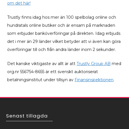
om det här!
Trustly finns idag hos mer än 100 spelbolag online och
hundratals online butiker och är ensam på marknaden
som erbjuder banköverföringar på direkten. Idag erbjuds
det i mer än 29 länder vilket betyder att vi även kan göra
överföringar till och från andra länder inom 2 sekunder.
Det kanske viktigaste av allt är att
Trustly Group AB
med
org.nr 556754-8655 är ett svenskt auktoriserat
betalningsinstitut under tillsyn av
Finansinspektionen
.
Senast tillagda