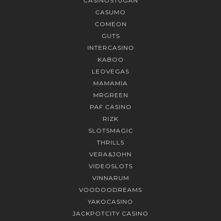
CASINOSTUGAN
CASUMO
COMEON
GUTS
INTERCASINO
KABOO
LEOVEGAS
MAMAMIA
MRGREEN
PAF CASINO
RIZK
SLOTSMAGIC
THRILLS
VERA&JOHN
VIDEOSLOTS
VINNARUM
VOODOODREAMS
YAKOCASINO
JACKPOTCITY CASINO