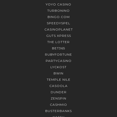
YOYO CASINO
TURBONINO
BINGO.COM
SPEEDYSPEL
CASINOPLANET
GUTS XPRESS
THE LOTTER
BET365
RUBYFORTUNE
PARTYCASINO
LYCKOST
BWIN
TEMPLE NILE
CASOOLA
DUNDER
ZENSPIN
CASHMIO
BUSTERBANKS