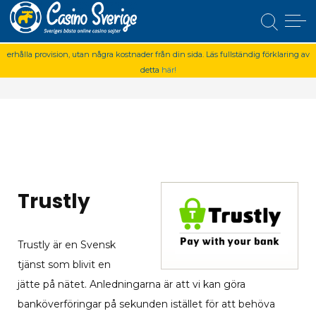
Casinosverige.nu är en sida som upprätthålls av experter inom iGamingbranchen.
Alla rankningar görs med stor diskretion, vi hoppas att de live casinon vi väljer ut ska
Casino Sverige
falla dig i smaken. När du klickar på utgående länkr på vår sida kan vi komma att
erhålla provision, utan några kostnader från din sida. Läs fullständig förklaring av
detta
här!
Skip
to
content
Trustly
Trustly är en Svensk
tjänst som blivit en
jätte på nätet. Anledningarna är att vi kan göra
banköverföringar på sekunden istället för att behöva