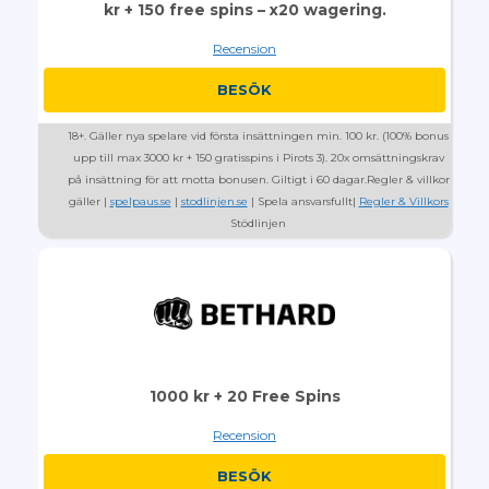
kr + 150 free spins – x20 wagering.
Recension
BESÖK
18+. Gäller nya spelare vid första insättningen min. 100 kr. (100% bonus
upp till max 3000 kr + 150 gratisspins i Pirots 3). 20x omsättningskrav
på insättning för att motta bonusen. Giltigt i 60 dagar.Regler & villkor
gäller |
spelpaus.se
|
stodlinjen.se
| Spela ansvarsfullt|
Regler & Villkors
Stödlinjen
1000 kr + 20 Free Spins
Recension
BESÖK