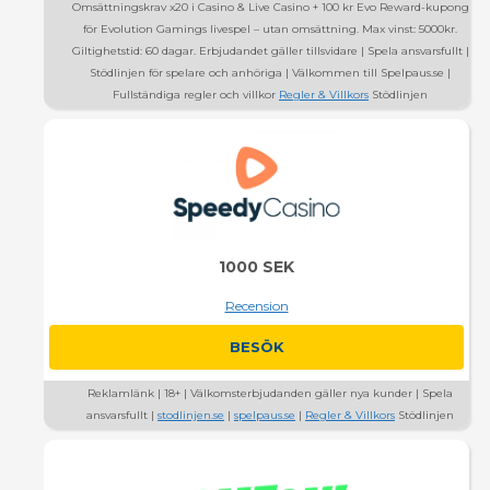
Omsättningskrav x20 i Casino & Live Casino + 100 kr Evo Reward-kupong
för Evolution Gamings livespel – utan omsättning. Max vinst: 5000kr.
Giltighetstid: 60 dagar. Erbjudandet gäller tillsvidare | Spela ansvarsfullt |
Stödlinjen för spelare och anhöriga | Välkommen till Spelpaus.se |
Fullständiga regler och villkor
Regler & Villkors
Stödlinjen
1000 SEK
Recension
BESÖK
Reklamlänk | 18+ | Välkomsterbjudanden gäller nya kunder | Spela
ansvarsfullt |
stodlinjen.se
|
spelpaus.se
|
Regler & Villkors
Stödlinjen