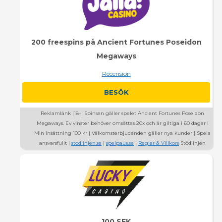
200 freespins på Ancient Fortunes Poseidon
Megaways
Recension
BESÖK
Reklamlänk |18+| Spinsen gäller spelet Ancient Fortunes Poseidon
Megaways. Ev vinster behöver omsättas 20x och är giltiga i 60 dagar I
Min insättning 100 kr | Välkomsterbjudanden gäller nya kunder | Spela
ansvarsfullt |
stodlinjen.se
|
spelpaus.se
|
Regler & Villkors
Stödlinjen
100 SEK