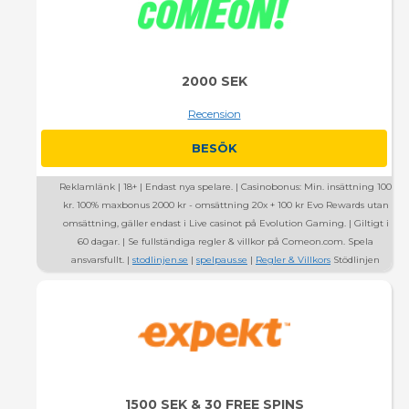
2000 SEK
Recension
BESÖK
Reklamlänk | 18+ | Endast nya spelare. | Casinobonus: Min. insättning 100
kr. 100% maxbonus 2000 kr - omsättning 20x + 100 kr Evo Rewards utan
omsättning, gäller endast i Live casinot på Evolution Gaming. | Giltigt i
60 dagar. | Se fullständiga regler & villkor på Comeon.com. Spela
ansvarsfullt. |
stodlinjen.se
|
spelpaus.se
|
Regler & Villkors
Stödlinjen
1500 SEK & 30 FREE SPINS