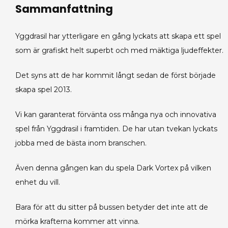
Sammanfattning
Yggdrasil har ytterligare en gång lyckats att skapa ett spel
som är grafiskt helt superbt och med mäktiga ljudeffekter.
Det syns att de har kommit långt sedan de först började
skapa spel 2013.
Vi kan garanterat förvänta oss många nya och innovativa
spel från Yggdrasil i framtiden. De har utan tvekan lyckats
jobba med de bästa inom branschen.
Även denna gången kan du spela Dark Vortex på vilken
enhet du vill.
Bara för att du sitter på bussen betyder det inte att de
mörka krafterna kommer att vinna.