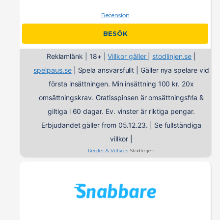
Recension
BESÖK
Reklamlänk | 18+ |
Villkor gäller
|
stodlinjen.se
|
spelpaus.se
| Spela ansvarsfullt | Gäller nya spelare vid
första insättningen. Min insättning 100 kr. 20x
omsättningskrav. Gratisspinsen är omsättningsfria &
giltiga i 60 dagar. Ev. vinster är riktiga pengar.
Erbjudandet gäller from 05.12.23. | Se fullständiga
villkor |
Regler & Villkors
Stödlinjen