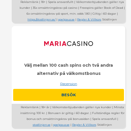
Reklamlänk | 18+ | Spela ansvarsfullt | Välkomsterbjudanden gäller nya
kunder | 35x omsättningskrav på casino | Freespins gäller Book of Dead |
6x omsättningskrav på sport, min. odds 1.80 | Giltig i 60 dagar |
https://stodlinjen.se/
|
spelpaus.se
|
Regler & Villkors
Stödlinjen
Välj mellan 100 cash spins och två andra
alternativ på välkomstbonus
Recension
BESÖK
Reklamlänk | 18+ år | Välkomsterbjudanden gäller nya kunder | Minsta
insättning 100 kr. | Bonusen är giltig i 60 dagar. | Fullständiga regler för
bonus och omsättningskrav på bonussidan | Spela ansvarsfull |
stodlinjen.se
|
spelpaus.se
|
Regler & Villkors
Stödlinjen