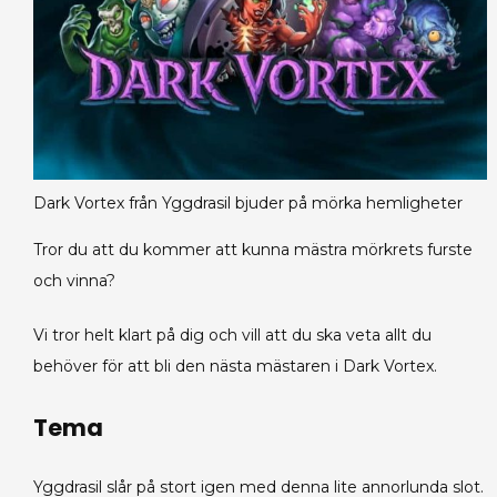
Dark Vortex från Yggdrasil bjuder på mörka hemligheter
Tror du att du kommer att kunna mästra mörkrets furste
och vinna?
Vi tror helt klart på dig och vill att du ska veta allt du
behöver för att bli den nästa mästaren i Dark Vortex.
Tema
Yggdrasil slår på stort igen med denna lite annorlunda slot.