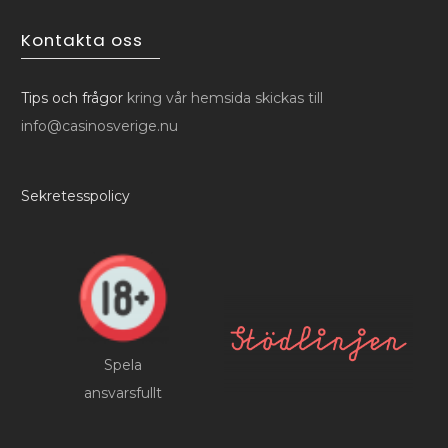
Kontakta oss
Tips och frågor
kring vår hemsida skickas till
info@casinosverige.nu
Sekretesspolicy
Spela
ansvarsfullt