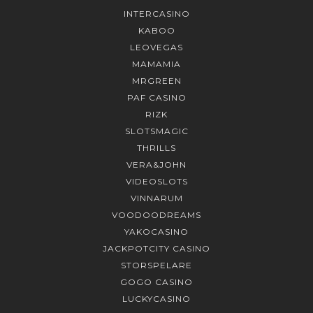
INTERCASINO
KABOO
LEOVEGAS
MAMAMIA
MRGREEN
PAF CASINO
RIZK
SLOTSMAGIC
THRILLS
VERA&JOHN
VIDEOSLOTS
VINNARUM
VOODOODREAMS
YAKOCASINO
JACKPOTCITY CASINO
STORSPELARE
GOGO CASINO
LUCKYCASINO