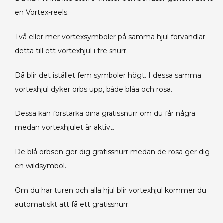
en Vortex-reels.
Två eller mer vortexsymboler på samma hjul förvandlar
detta till ett vortexhjul i tre snurr.
Då blir det istället fem symboler högt. I dessa samma
vortexhjul dyker orbs upp, både blåa och rosa.
Dessa kan förstärka dina gratissnurr om du får några
medan vortexhjulet är aktivt.
De blå orbsen ger dig gratissnurr medan de rosa ger dig
en wildsymbol.
Om du har turen och alla hjul blir vortexhjul kommer du
automatiskt att få ett gratissnurr.