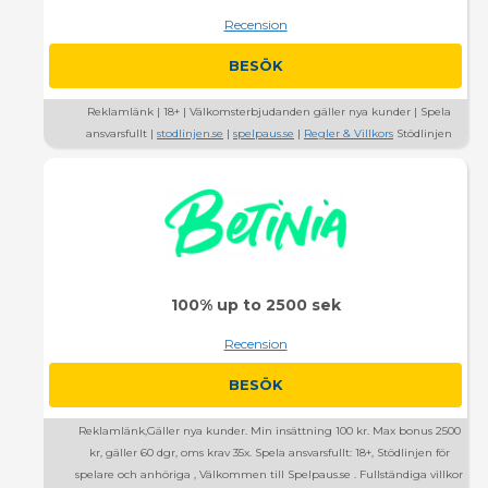
Recension
BESÖK
Reklamlänk | 18+ | Välkomsterbjudanden gäller nya kunder | Spela
ansvarsfullt |
stodlinjen.se
|
spelpaus.se
|
Regler & Villkors
Stödlinjen
100% up to 2500 sek
Recension
BESÖK
Reklamlänk,Gäller nya kunder. Min insättning 100 kr. Max bonus 2500
kr, gäller 60 dgr, oms krav 35x. Spela ansvarsfullt: 18+, Stödlinjen för
spelare och anhöriga , Välkommen till Spelpaus.se . Fullständiga villkor